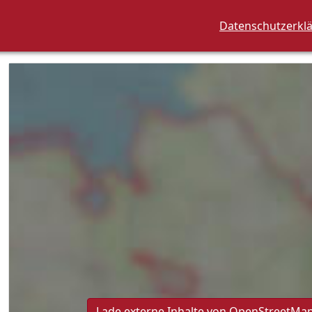
Datenschutzerkl
Lade externe Inhalte von OpenStreetMa